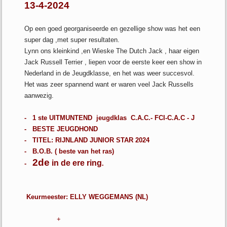
13-4-2024
Op een goed georganiseerde en gezellige show was het een
super dag ,met super resultaten.
Lynn ons kleinkind ,en Wieske The Dutch Jack , haar eigen
Jack Russell Terrier , liepen voor de eerste keer een show in
Nederland in de Jeugdklasse, en het was weer succesvol.
Het was zeer spannend want er waren veel Jack Russells
aanwezig.
- 1 ste UITMUNTEND jeugdklas C.A.C.- FCI-C.A.C - J
- BESTE JEUGDHOND
- TITEL: RIJNLAND JUNIOR STAR 2024
- B.O.B. ( beste van het ras)
2de
in de ere ring
-
.
Keurmeester: ELLY WEGGEMANS (NL)
+