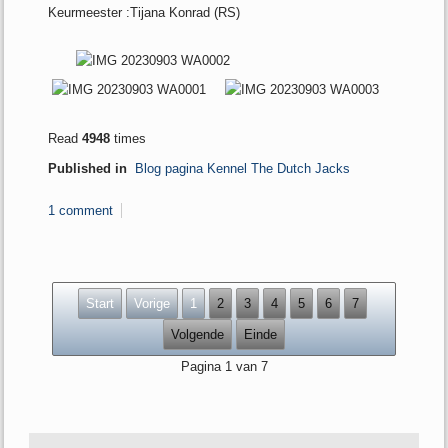
Keurmeester :Tijana Konrad (RS)
Read
4948
times
Published in
Blog pagina Kennel The Dutch Jacks
1 comment
Start
Vorige
1
2
3
4
5
6
7
Volgende
Einde
Pagina 1 van 7