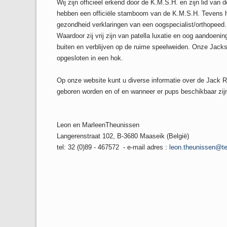
Wij zijn officieel erkend door de K.M.S.H. en zijn lid van
hebben een officiële stamboom van de K.M.S.H. Tevens he
gezondheid verklaringen van een oogspecialist/orthopeed.D
Waardoor zij vrij zijn van patella luxatie en oog aandoen
buiten en verblijven op de ruime speelweiden. Onze Jacks 
opgesloten in een hok.
Op onze website kunt u diverse informatie over de Jack Ru
geboren worden en of en wanneer er pups beschikbaar zij
Leon en MarleenTheunissen
Langerenstraat 102, B-3680 Maaseik (België)
tel: 32 (0)89 - 467572 - e-mail adres :
leon.theunissen@te