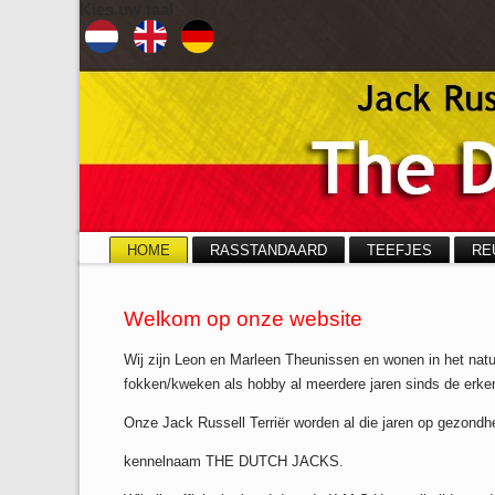
Kies uw taal
HOME
RASSTANDAARD
TEEFJES
RE
Welkom op onze website
Wij zijn Leon en Marleen Theunissen en wonen in het nat
fokken/kweken als hobby al meerdere jaren sinds de erken
Onze Jack Russell Terriër worden al die jaren op gezond
kennelnaam THE DUTCH JACKS.