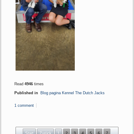
Read
4946
times
Published in
Blog pagina Kennel The Dutch Jacks
1 comment
Start
Zurück
1
2
3
4
5
6
7