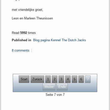
met vriendelijke groet,
Leon en Marleen Theunissen
Read
5992
times
Published in
Blog pagina Kennel The Dutch Jacks
8 comments
Start
Zurück
1
2
3
4
5
6
7
Weiter
Ende
Seite 7 von 7