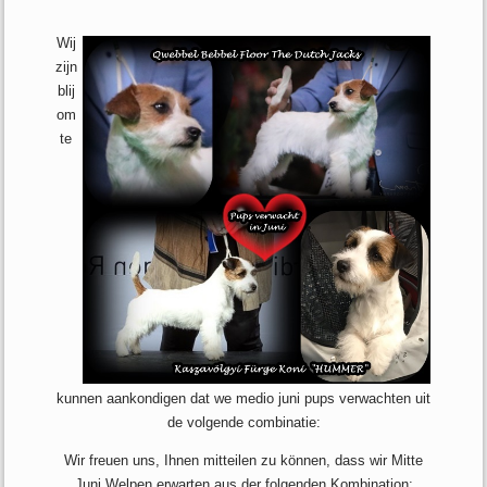
Wij
zijn
blij
om
te
kunnen aankondigen dat we medio juni pups verwachten uit
de volgende combinatie:
Wir freuen uns, Ihnen mitteilen zu können, dass wir Mitte
Juni Welpen erwarten aus der folgenden Kombination: